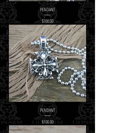
PENDANT
Price
$100.00
PENDANT
Price
$100.00