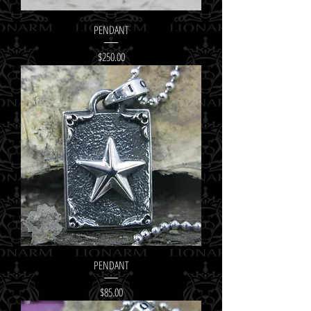
PENDANT
Price
$250.00
PENDANT
Price
$85.00